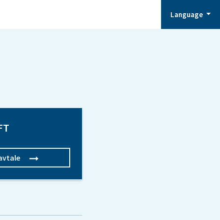
Language
FT
avtale