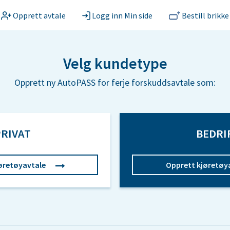
Opprett avtale
Logg inn Min side
Bestill brikke
Velg kundetype
Opprett ny AutoPASS for ferje forskuddsavtale som:
RIVAT
BEDRI
øretøyavtale
Opprett kjøretøy