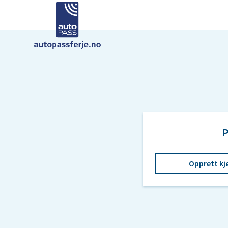
P
Opprett kj